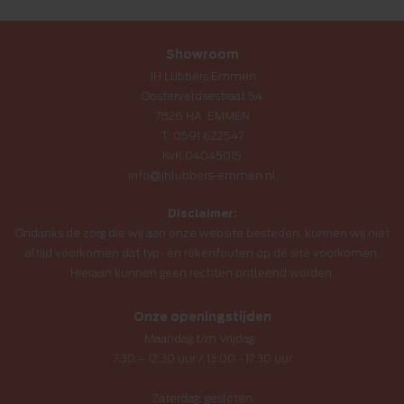
Showroom
JH Lübbers Emmen
Oosterveldsestraat 54
7826 HA EMMEN
T:
0591 622547
KvK 04045015
info@jhlubbers-emmen.nl
Disclaimer:
Ondanks de zorg die wij aan onze website besteden, kunnen wij niet
altijd voorkomen dat typ- en rekenfouten op de site voorkomen.
Hieraan kunnen geen rechten ontleend worden.
Onze openingstijden
Maandag t/m Vrijdag :
7:30 – 12:30 uur / 13:00 - 17:30 uur
Zaterdag: gesloten