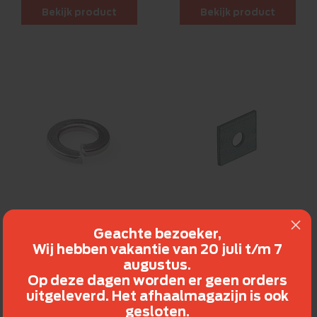
Bekijk product
Bekijk product
Veerringen
Sluitplaten
Geachte bezoeker,
Wij hebben vakantie van 20 juli t/m 7
1,69
26,86
augustus.
beschikbaar in 5 varianten
beschikbaar in 3 varianten
Op deze dagen worden er geen orders
uitgeleverd. Het afhaalmagazijn is ook
Bekijk product
Bekijk product
gesloten.